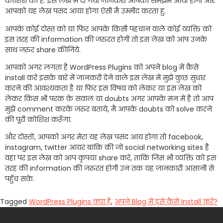
कोशिश की है. इस लेख में दी गयी जानकरी आपको समझमे आयी होगी और
आपको यह लेख पसंद आया होगा ऐसी मै उम्मीद करता हु.
आपके कोई दोस्त को या फिर आपके किसी पहचान वाले कोई व्यक्ति को
इस तरह की information की जरुरत होगी तो इस लेख को आप उनके
साथ जरुर share कीजिये.
आपको अगर लगता है WordPress Plugins को अपने blog में कैसे
install करे इसके बारे में जानकरी देने वाले इस लेख में मुझे कुछ सुधार
करने की आवश्यकता है या फिर इस विषय को लेकर या इस लेख को
लेकर किस भी परक के सवाल या doubts अगर आपके मन में है तो आप
मुझे comment करके जरुर बताये, मै आपके doubts को solve करने
की पूरी कोशिश करूँगा.
और दोस्तों, आपको अगर मेरा यह लेख पसंद आय होगा तो facebook,
instagram, twitter आयर बाकि की जो social networking sites है
वहा पर इस लेख को आप कृपया share करे, ताकि जिस भी व्यक्ति को इस
तरह की information की जरुरत होगी उन तक यह जानकारी आसानी से
पहुँच सके.
Tagged
WordPress Plugins क्या है
,
अपने Blog में इसे कैसे Install करें?